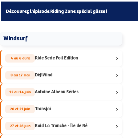
Découvrez l'épisode Riding Zone spécial glisse !
Windsurf
›
Ride Serie Foil Edition
4 au 6 avril
›
DéfiWind
8 au 17 mai
›
Antoine Albeau Séries
12 au 14 juin
›
Transjaï
20 et 21 juin
›
Raid La Tranche - Île de Ré
27 et 28 juin