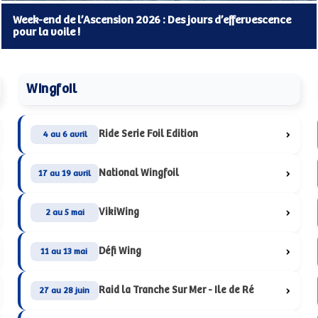
Week-end de l’Ascension 2026 : Des jours d’effervescence
pour la voile !
Wingfoil
›
Ride Serie Foil Edition
4 au 6 avril
›
National Wingfoil
17 au 19 avril
›
VikiWing
2 au 5 mai
›
Défi Wing
11 au 13 mai
›
Raid la Tranche Sur Mer - Ile de Ré
27 au 28 juin